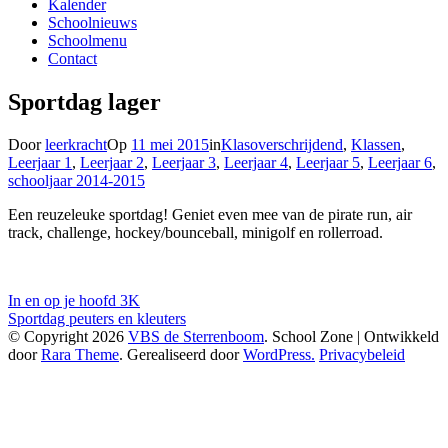
Kalender
Schoolnieuws
Schoolmenu
Contact
Sportdag lager
Door
leerkracht
Op
11 mei 2015
in
Klasoverschrijdend
,
Klassen
,
Leerjaar 1
,
Leerjaar 2
,
Leerjaar 3
,
Leerjaar 4
,
Leerjaar 5
,
Leerjaar 6
,
schooljaar 2014-2015
Een reuzeleuke sportdag! Geniet even mee van de pirate run, air
track, challenge, hockey/bounceball, minigolf en rollerroad.
Bericht
In en op je hoofd 3K
Sportdag peuters en kleuters
navigatie
© Copyright 2026
VBS de Sterrenboom
. School Zone | Ontwikkeld
door
Rara Theme
. Gerealiseerd door
WordPress.
Privacybeleid