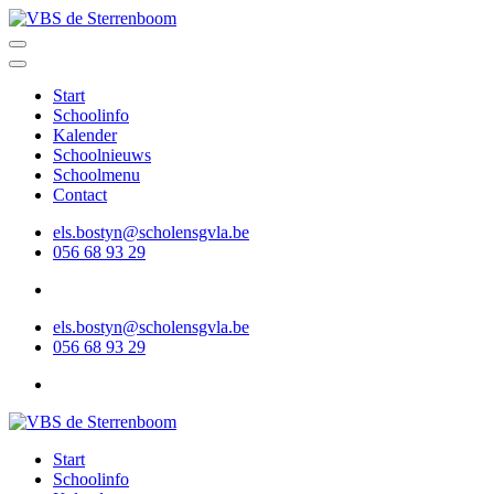
Ga
naar
VBS de Sterrenboom
Gotstraat 1A, 9790 Wortegem-Petegem
inhoud
(Druk
Start
enter)
Schoolinfo
Kalender
Schoolnieuws
Schoolmenu
Contact
els.bostyn@scholensgvla.be
056 68 93 29
els.bostyn@scholensgvla.be
056 68 93 29
VBS de Sterrenboom
Gotstraat 1A, 9790 Wortegem-Petegem
Start
Schoolinfo