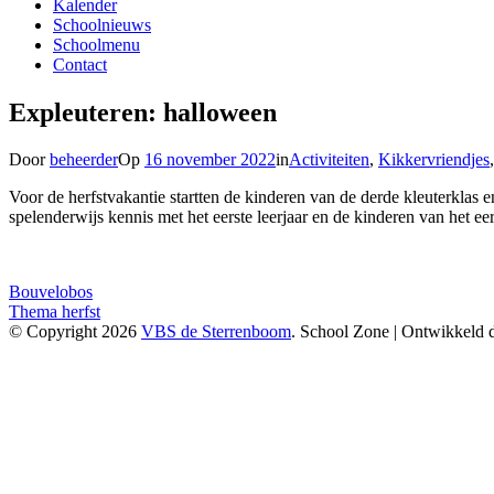
Kalender
Schoolnieuws
Schoolmenu
Contact
Expleuteren: halloween
Door
beheerder
Op
16 november 2022
in
Activiteiten
,
Kikkervriendjes
Voor de herfstvakantie startten de kinderen van de derde kleuterklas
spelenderwijs kennis met het eerste leerjaar en de kinderen van het 
Bericht
Bouvelobos
Thema herfst
navigatie
© Copyright 2026
VBS de Sterrenboom
. School Zone | Ontwikkeld