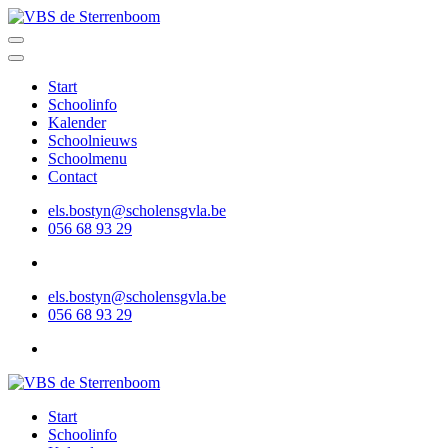
Ga
naar
VBS de Sterrenboom
Gotstraat 1A, 9790 Wortegem-Petegem
inhoud
(Druk
Start
enter)
Schoolinfo
Kalender
Schoolnieuws
Schoolmenu
Contact
els.bostyn@scholensgvla.be
056 68 93 29
els.bostyn@scholensgvla.be
056 68 93 29
VBS de Sterrenboom
Gotstraat 1A, 9790 Wortegem-Petegem
Start
Schoolinfo