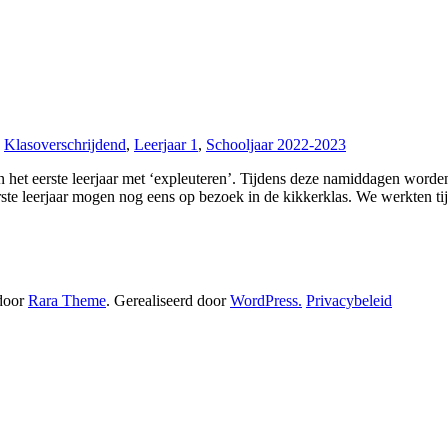
,
Klasoverschrijdend
,
Leerjaar 1
,
Schooljaar 2022-2023
 en het eerste leerjaar met ‘expleuteren’. Tijdens deze namiddagen word
eerste leerjaar mogen nog eens op bezoek in de kikkerklas. We werkten 
 door
Rara Theme
. Gerealiseerd door
WordPress.
Privacybeleid