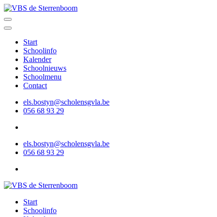
Ga
naar
VBS de Sterrenboom
Gotstraat 1A, 9790 Wortegem-Petegem
inhoud
(Druk
Start
enter)
Schoolinfo
Kalender
Schoolnieuws
Schoolmenu
Contact
els.bostyn@scholensgvla.be
056 68 93 29
els.bostyn@scholensgvla.be
056 68 93 29
VBS de Sterrenboom
Gotstraat 1A, 9790 Wortegem-Petegem
Start
Schoolinfo