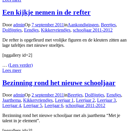
Een kijkje nemen in de refter
Door
admin
Op
7 september 2011
in
Aankondigingen
,
Beertjes
,
Dolfijntjes
,
Eendjes
,
Kikkervriendjes
,
schooljaar 2011-2012
De refter is opgefleurd met vrolijke figuren en de kleuters zitten aan
lage tafeltjes met nieuwe stoeltjes.
[nggallery id=2]
…
(Lees verder)
Lees meer
Bezinning rond het nieuwe schooljaar
Door
admin
Op
2 september 2011
in
Beertjes
,
Dolfijntjes
,
Eendjes
,
Jaarthema
,
Kikkervriendjes
,
Leerjaar 1
,
Leerjaar 2
,
Leerjaar 3
,
Leerjaar 4
,
Leerjaar 5
,
Leerjaar 6
,
schooljaar 2011-2012
Bezinning rond het nieuwe schooljaar met als jaarthema “Met je
talent in je element”.
[nggallery id=3]