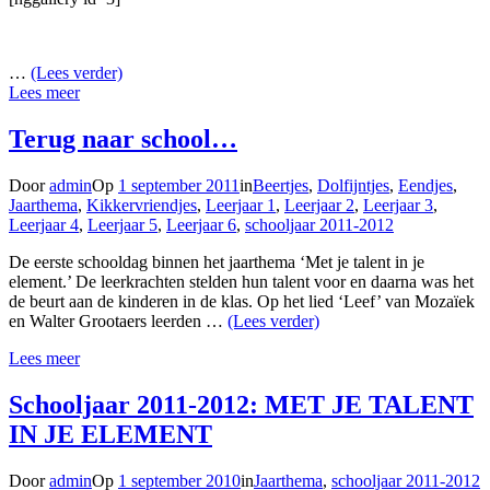
…
(Lees verder)
Lees meer
Terug naar school…
Door
admin
Op
1 september 2011
in
Beertjes
,
Dolfijntjes
,
Eendjes
,
Jaarthema
,
Kikkervriendjes
,
Leerjaar 1
,
Leerjaar 2
,
Leerjaar 3
,
Leerjaar 4
,
Leerjaar 5
,
Leerjaar 6
,
schooljaar 2011-2012
De eerste schooldag binnen het jaarthema ‘Met je talent in je
element.’ De leerkrachten stelden hun talent voor en daarna was het
de beurt aan de kinderen in de klas. Op het lied ‘Leef’ van Mozaïek
en Walter Grootaers leerden …
(Lees verder)
Lees meer
Schooljaar 2011-2012: MET JE TALENT
IN JE ELEMENT
Door
admin
Op
1 september 2010
in
Jaarthema
,
schooljaar 2011-2012