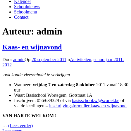
Kalender
Schoolnieuws
Schoolmenu
Contact
Auteur:
admin
Kaas- en wijnavond
Door
admin
Op
20 september 2011
in
Activiteiten
,
schooljaar 2011-
2012
ook koude vleesschotel te verkrijgen
Wanneer:
vrijdag 7 en zaterdag 8 oktober
2011 vanaf 18.30
uur
Waar: Basischool Wortegem, Gotstraat 1A
Inschrijven: 056/689329 of via
basisschool.w@scarlet.be
of
via de leerlingen –
inschrijvingsformulier kaas- en wijnavond
VAN HARTE WELKOM !
…
(Lees verder)
Lees meer